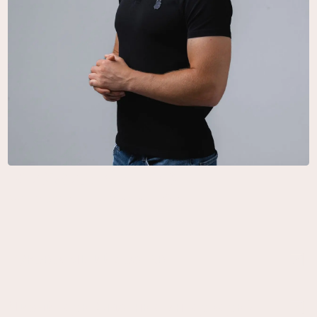
Михаил Кишов
Менеджер по продажам b2b
Руководящий состав
Дизайнеры (частные интерьеры)