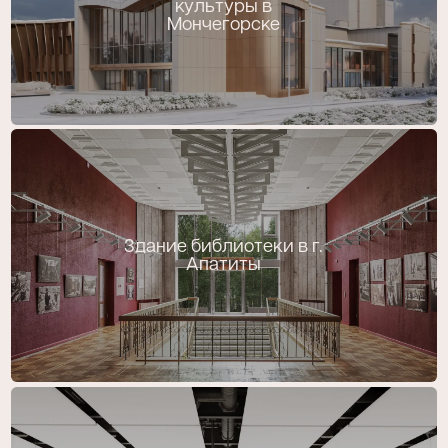
культуры в
Мончегорске
Здание библиотеки в г.
Апатиты