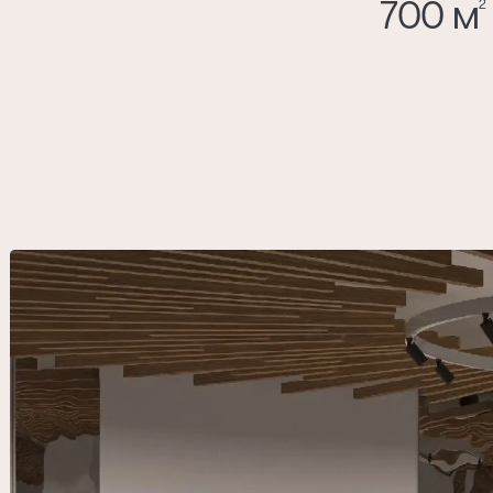
700 м
2