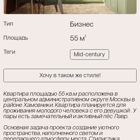
Тип
Бизнес
Я даю согласие на обработку моих
персональных данных в соответствии с
2
Площадь
55 м
политикой конфиденциальности
.
Теги
Mid-century
Хочу в таком же стиле!
Квартира площадью 55 кв.м расположена в
центральном административном округе Москвы в
районе Хамовники. Квартира планируется для
проживания молодого человека с его девушкой . У
пары есть замечательный и активный пёс Лавр.
Основная задача проекта создание уютного
пространства, наполненного светом и
передающего атмосферу места. Стилистика