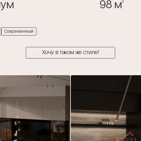
иум
98 м
2
Современный
Хочу в таком же стиле!