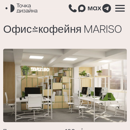
Заполните форму
— и мы вам
Офис-кофейня MARISO
перезвоним
Или напишите нам сами
Как вас зовут?
Ваш номер телефона
Расскажите о вашем проекте
2