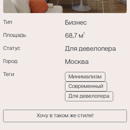
Тип
Бизнес
Я даю согласие на обработку моих
персональных данных в соответствии с
2
Площадь
68,7 м
политикой конфиденциальности
.
Статус
Для девелопера
Город
Москва
Теги
Минимализм
Современный
Для девелопера
Хочу в таком же стиле!