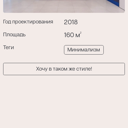
Год проектирования
2018
Я даю согласие на обработку моих
персональных данных в соответствии с
2
Площадь
160 м
политикой конфиденциальности
.
Теги
Минимализм
Хочу в таком же стиле!