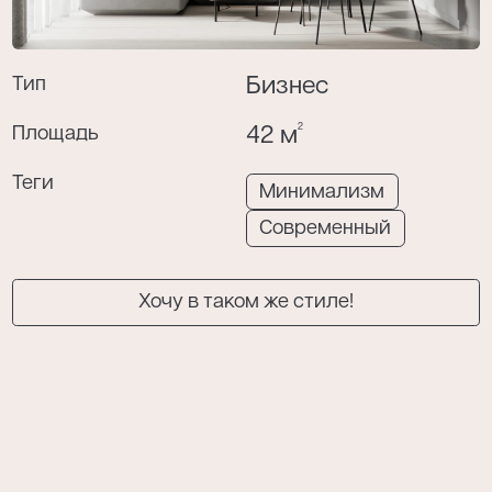
Тип
Бизнес
Я даю согласие на обработку моих
персональных данных в соответствии с
2
Площадь
42 м
политикой конфиденциальности
.
Теги
Минимализм
Современный
Хочу в таком же стиле!