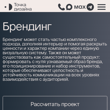
Заполните форму
Заполните форму
— и мы вам
— и мы вам
Брендинг
перезвоним
перезвоним
Или напишите нам сами
Или напишите нам сами
Брендинг может стать частью комплексного
подхода, дополняя интерьер и помогая раскрыть
ценности и характер компании через единую
визуальную систему. Также он может
ФИО
Как вас зовут?
существовать как самостоятельный продукт:
формировать с нуля узнаваемый образ бренда,
его позиционирование и набор инструментов,
Ваш номер телефона
Ваш номер телефона
которые обеспечивают целостность и
устойчивость коммуникации на всех уровнях
взаимодействия с аудиторией.
Почта
Расскажите о вашем проекте
Опишите вашу задачу
Рассчитать проект